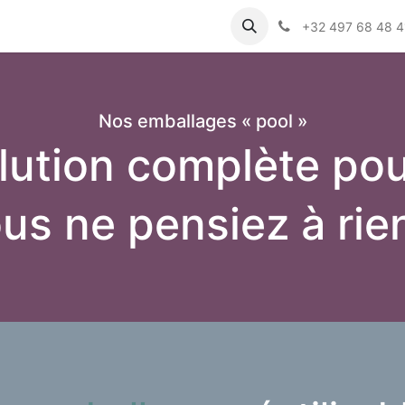
sommateurs
Actualités
Jobs
+32 497 68 48 4
​Nos emballages « pool »
lution complète po
us ne pensiez à rie