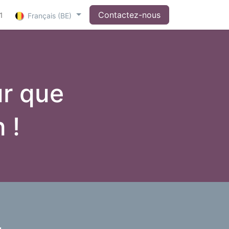
Contactez-nous
1
Français (BE)
ur que
n !