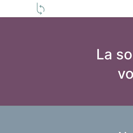
Producteurs
Grossistes
Con
La so
vo