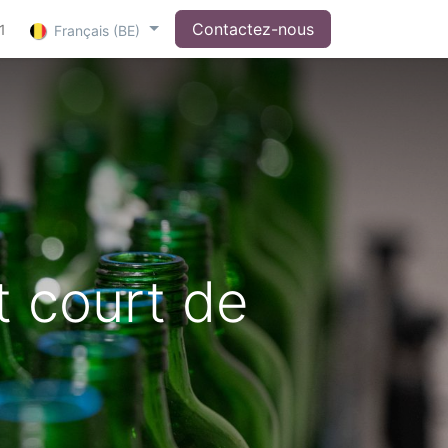
Contactez-nous
1
Français (BE)
it court de