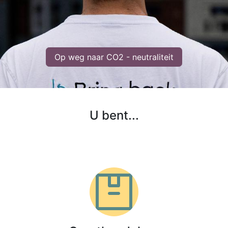
Op weg naar CO2 - neutraliteit​
U bent...​