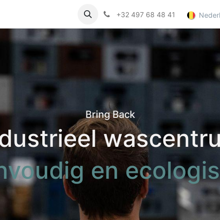
onsument
Nieuws
Jobs
+32 497 68 48 41
Neder
Bring Back
ndustrieel wascentr
nvoudig en ecologi