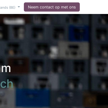
Neem contact op met ons
lands (BE)
um
sch