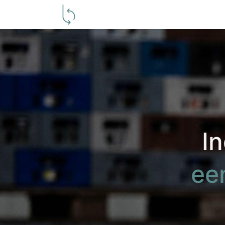
Producent
Groothandelaar
C
I
ee