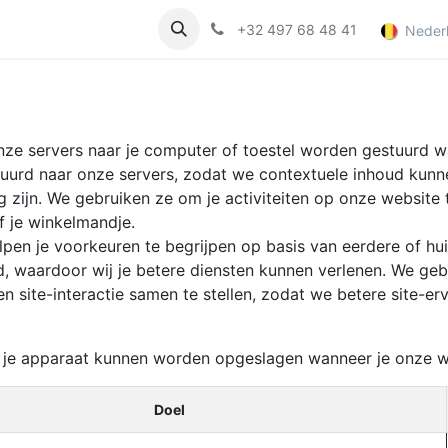
onsument
Nieuws
Jobs
+32 497 68 48 41
Neder
 onze servers naar je computer of toestel worden gestuurd 
tuurd naar onze servers, zodat we contextuele inhoud kunn
ng zijn. We gebruiken ze om je activiteiten op onze website 
of je winkelmandje.
en je voorkeuren te begrijpen op basis van eerdere of hui
and, waardoor wij je betere diensten kunnen verlenen. We g
 site-interactie samen te stellen, zodat we betere site-er
op je apparaat kunnen worden opgeslagen wanneer je onze w
Doel