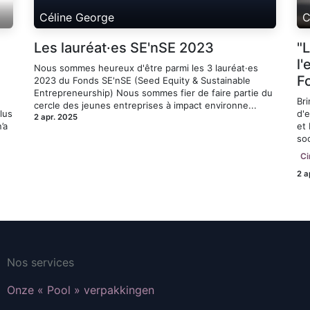
Céline George
C
Les lauréat·es SE'nSE 2023
"L
l
Nous sommes heureux d'être parmi les 3 lauréat·es
F
2023 du Fonds SE'nSE (Seed Equity & Sustainable
Entrepreneurship) Nous sommes fier de faire partie du
Bri
cercle des jeunes entreprises à impact environne...
lus
d'e
2 apr. 2025
’a
et 
soc
Ci
2 a
Nos services
Onze « Pool » verpakkingen