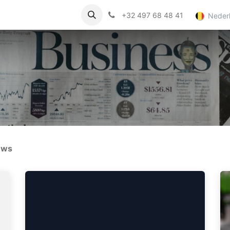
onsument
Nieuws
Jobs
+32 497 68 48 41
Neder
ews