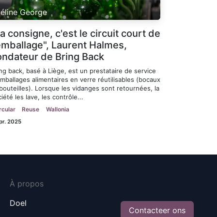
éline George
a consigne, c'est le circuit court de
'emballage", Laurent Halmes,
ondateur de Bring Back
ng back, basé à Liège, est un prestataire de service
mballages alimentaires en verre réutilisables (bocaux
bouteilles). Lorsque les vidanges sont retournées, la
iété les lave, les contrôle...
rcular
Reuse
Wallonia
pr. 2025
À propos
Doel
Contacteer ons