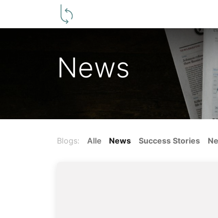
Producent
Groothandelaar
C
News
Blogs:
Alle
News
Success Stories
N